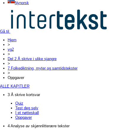
Nynorsk
Gå til
Hjem
>
vg2
>
Del 2 Å skrive i ulike sjangre
>
7 Folkediktning, myter og samtidstekster
>
Oppgaver
ALLE KAPITLER
3 Å skrive kortsvar
Quiz
Test deg selv
I et nøtteskall
Oppgaver
4 Analyse av skjønnlitterære tekster