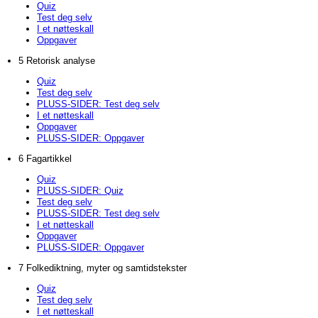
Quiz
Test deg selv
I et nøtteskall
Oppgaver
5 Retorisk analyse
Quiz
Test deg selv
PLUSS-SIDER: Test deg selv
I et nøtteskall
Oppgaver
PLUSS-SIDER: Oppgaver
6 Fagartikkel
Quiz
PLUSS-SIDER: Quiz
Test deg selv
PLUSS-SIDER: Test deg selv
I et nøtteskall
Oppgaver
PLUSS-SIDER: Oppgaver
7 Folkediktning, myter og samtidstekster
Quiz
Test deg selv
I et nøtteskall