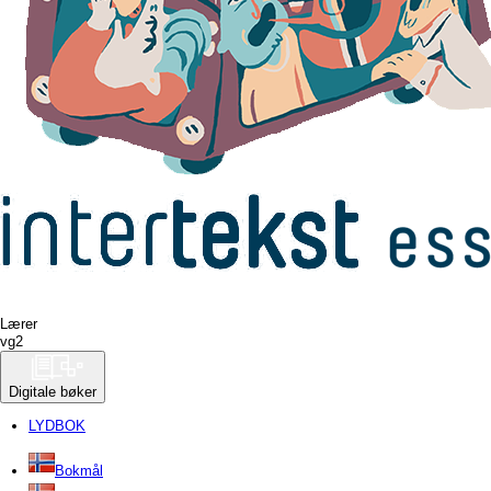
Lærer
vg
2
Digitale bøker
LYDBOK
Bokmål