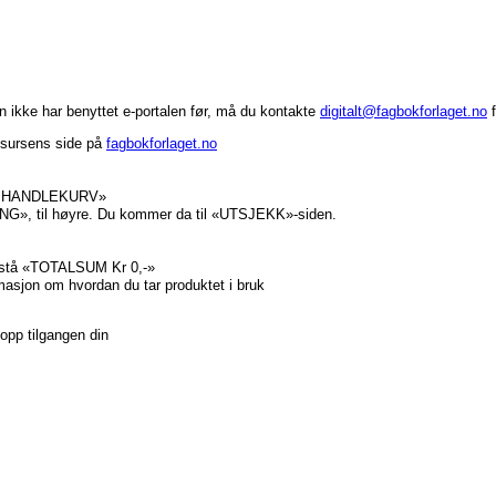
in ikke har benyttet e-portalen før, må du kontakte
digitalt@fagbokforlaget.no
f
ssursens side på
fagbokforlaget.no
 TIL HANDLEKURV»
NG», til høyre. Du kommer da til «UTSJEKK»-siden.
l stå «TOTALSUM Kr 0,-»
rmasjon om hvordan du tar produktet i bruk
e opp tilgangen din