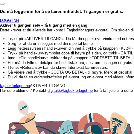
Du må logge inn for å se lærerinnholdet. Tilgangen er gratis.
LOGG INN
Aktiver tilgangen selv – få tilgang med en gang
Dette krever at du allerede har konto i Fagbokforlagets e-portal. Om skolen d
Trykk på «AKTIVER TILGANG». Du får da opp et nytt vindu med nettre
Sørg for at du er innlogget med din e-portal-konto.
Legg nettressursen i handlekurven din ved å trykke på knappen «KJØP»
Trykk på handlekurv-symbolet oppe til høyre på siden, og trykk «GÅ
Inne i «Din handlekurv» trykker du på knappen «FORTSETT TIL BETALI
Her må du fylle ut detaljer for bedriftsfaktura, selv om tilgangen er gratis.
I feltet «Referanse» kan du skrive Intertekst lærerressurs.
Gå videre ved å trykke «GODTA OG BETAL» til høyre. Merk at det ska
Du vil da få en ordrebekreftelse på e-post, og en e-post med videre info
fagbokforlaget.no
AKTIVER TILGANG
Har du problemer? Kontakt
digitalt@fagbokforlaget.no
for å få hjelp til å sett