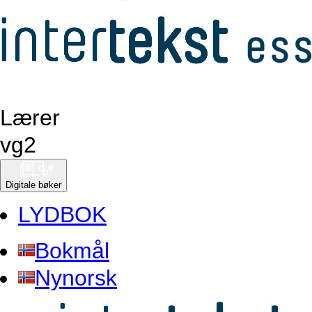
Lærer
vg
2
Digitale bøker
LYDBOK
Bokmål
Nynorsk