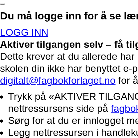
Du må logge inn for å se lær
LOGG INN
Aktiver tilgangen selv – få t
Dette krever at du allerede har
skolen din ikke har benyttet e-
digitalt@fagbokforlaget.no
for å
Trykk på «AKTIVER TILGANG».
nettressursens side på
fagbo
Sørg for at du er innlogget m
Legg nettressursen i handlek