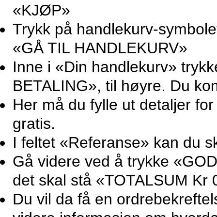
«KJØP»
Trykk på handlekurv-symbolet 
«GÅ TIL HANDLEKURV»
Inne i «Din handlekurv» try
BETALING», til høyre. Du ko
Her må du fylle ut detaljer for
gratis.
I feltet «Referanse» kan du sk
Gå videre ved å trykke «GOD
det skal stå «TOTALSUM Kr 0
Du vil da få en ordrebekrefte