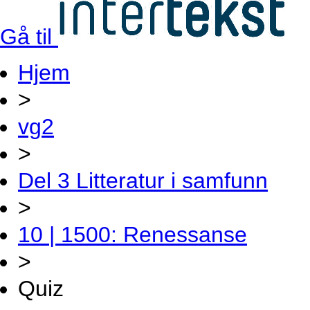
Gå til
Hjem
>
vg2
>
Del 3 Litteratur i samfunn
>
10 | 1500: Renessanse
>
Quiz