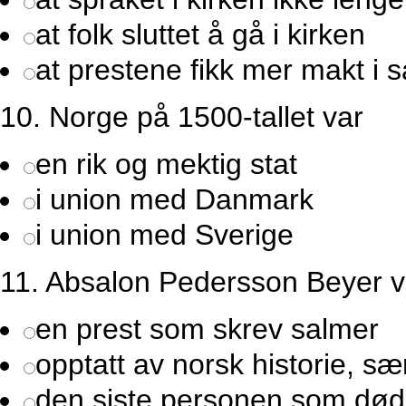
at folk sluttet å gå i kirken
at prestene fikk mer makt i 
10.
Norge på 1500-tallet var
en rik og mektig stat
i union med Danmark
i union med Sverige
11.
Absalon Pedersson Beyer v
en prest som skrev salmer
opptatt av norsk historie, sær
den siste personen som død