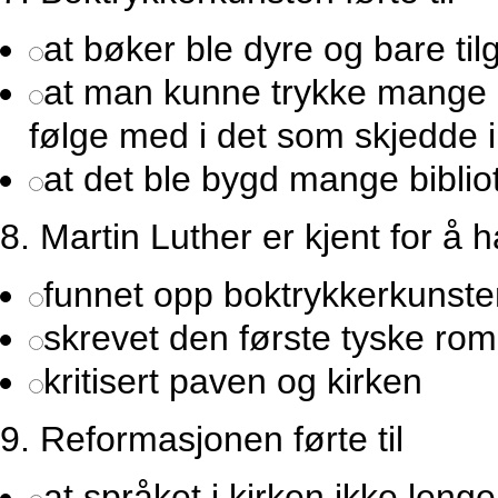
at bøker ble dyre og bare tilg
at man kunne trykke mange bø
følge med i det som skjedde 
at det ble bygd mange biblio
8.
Martin Luther er kjent for å h
funnet opp boktrykkerkunste
skrevet den første tyske ro
kritisert paven og kirken
9.
Reformasjonen førte til
at språket i kirken ikke lenger