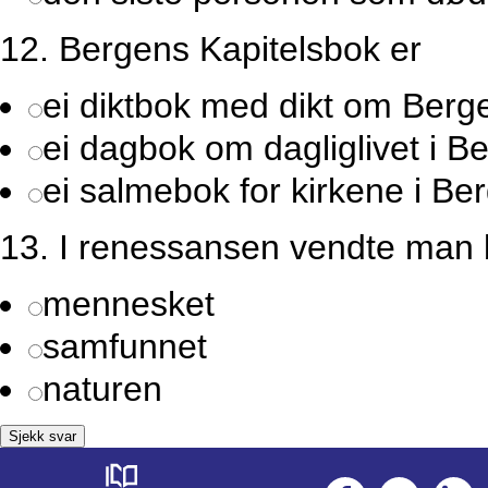
12.
Bergens Kapitelsbok er
ei diktbok med dikt om Berg
ei dagbok om dagliglivet i B
ei salmebok for kirkene i Be
13.
I renessansen vendte man b
mennesket
samfunnet
naturen
Sjekk svar