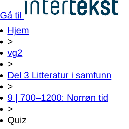
Gå til
Hjem
>
vg2
>
Del 3 Litteratur i samfunn
>
9 | 700–1200: Norrøn tid
>
Quiz