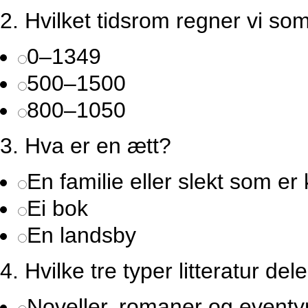
2.
Hvilket tidsrom regner vi so
0–1349
500–1500
800–1050
3.
Hva er en ætt?
En familie eller slekt som er 
Ei bok
En landsby
4.
Hvilke tre typer litteratur del
Noveller, romaner og eventy