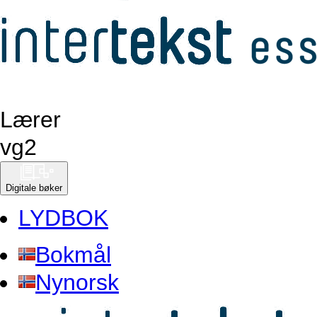
Lærer
vg
2
Digitale bøker
LYDBOK
Bokmål
Nynorsk