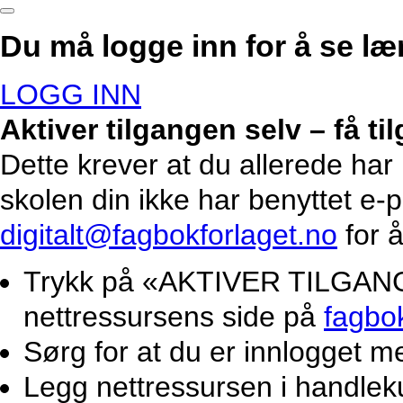
Du må logge inn for å se lær
LOGG INN
Aktiver tilgangen selv – få t
Dette krever at du allerede har
skolen din ikke har benyttet e-
digitalt@fagbokforlaget.no
for å
Trykk på «AKTIVER TILGANG».
nettressursens side på
fagbo
Sørg for at du er innlogget m
Legg nettressursen i handlek