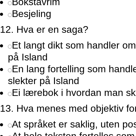
Bokstavrim
Besjeling
12.
Hva er en saga?
Et langt dikt som handler o
på Island
En lang fortelling som hand
slekter på Island
Ei lærebok i hvordan man ska
13.
Hva menes med objektiv for
At språket er saklig, uten po