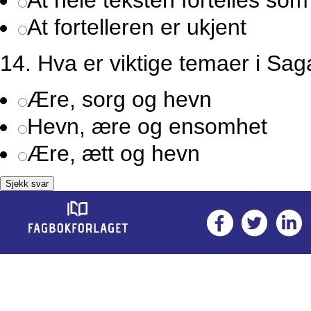
At hele teksten fortelles som
At fortelleren er ukjent
14.
Hva er viktige temaer i S
Ære, sorg og hevn
Hevn, ære og ensomhet
Ære, ætt og hevn
Sjekk svar