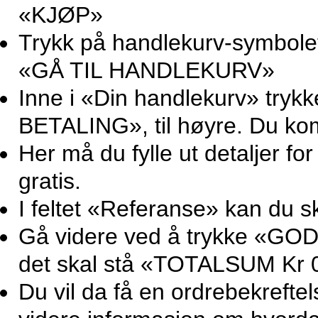
«KJØP»
Trykk på handlekurv-symbolet 
«GÅ TIL HANDLEKURV»
Inne i «Din handlekurv» try
BETALING», til høyre. Du ko
Her må du fylle ut detaljer for
gratis.
I feltet «Referanse» kan du sk
Gå videre ved å trykke «GOD
det skal stå «TOTALSUM Kr 0
Du vil da få en ordrebekrefte