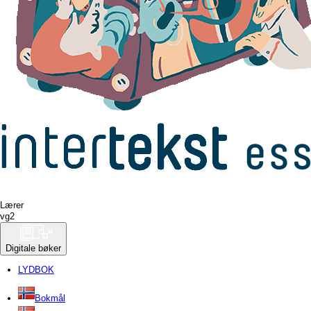
Lærer
vg
2
Digitale bøker
LYDBOK
Bokmål