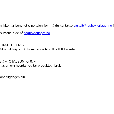
in ikke har benyttet e-portalen før, må du kontakte
digitalt@fagbokforlaget.no
f
ssursens side på
fagbokforlaget.no
 TIL HANDLEKURV»
NG», til høyre. Du kommer da til «UTSJEKK»-siden.
l stå «TOTALSUM Kr 0,-»
rmasjon om hvordan du tar produktet i bruk
e opp tilgangen din