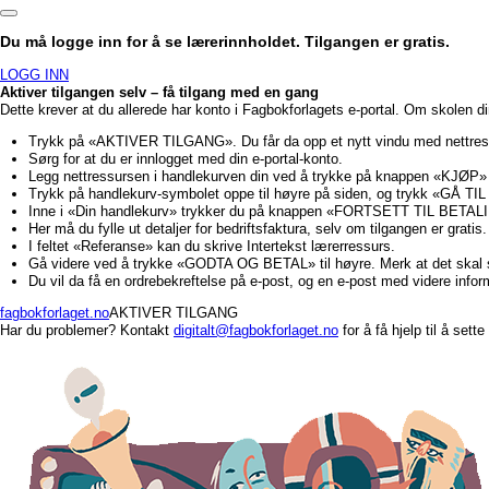
Du må logge inn for å se lærerinnholdet. Tilgangen er gratis.
LOGG INN
Aktiver tilgangen selv – få tilgang med en gang
Dette krever at du allerede har konto i Fagbokforlagets e-portal. Om skolen d
Trykk på «AKTIVER TILGANG». Du får da opp et nytt vindu med nettre
Sørg for at du er innlogget med din e-portal-konto.
Legg nettressursen i handlekurven din ved å trykke på knappen «KJØP»
Trykk på handlekurv-symbolet oppe til høyre på siden, og trykk «GÅ
Inne i «Din handlekurv» trykker du på knappen «FORTSETT TIL BETALI
Her må du fylle ut detaljer for bedriftsfaktura, selv om tilgangen er gratis.
I feltet «Referanse» kan du skrive Intertekst lærerressurs.
Gå videre ved å trykke «GODTA OG BETAL» til høyre. Merk at det ska
Du vil da få en ordrebekreftelse på e-post, og en e-post med videre info
fagbokforlaget.no
AKTIVER TILGANG
Har du problemer? Kontakt
digitalt@fagbokforlaget.no
for å få hjelp til å sett