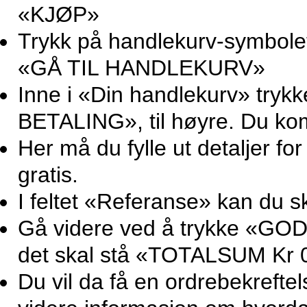
«KJØP»
Trykk på handlekurv-symbolet 
«GÅ TIL HANDLEKURV»
Inne i «Din handlekurv» try
BETALING», til høyre. Du ko
Her må du fylle ut detaljer for
gratis.
I feltet «Referanse» kan du sk
Gå videre ved å trykke «GOD
det skal stå «TOTALSUM Kr 0
Du vil da få en ordrebekrefte