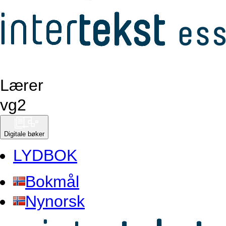
Lærer
vg
2
Digitale bøker
LYDBOK
Bokmål
Nynorsk