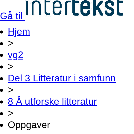
Gå til
Hjem
>
vg2
>
Del 3 Litteratur i samfunn
>
8 Å utforske litteratur
>
Oppgaver