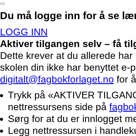
Du må logge inn for å se lær
LOGG INN
Aktiver tilgangen selv – få t
Dette krever at du allerede har
skolen din ikke har benyttet e-
digitalt@fagbokforlaget.no
for å
Trykk på «AKTIVER TILGANG».
nettressursens side på
fagbo
Sørg for at du er innlogget m
Legg nettressursen i handlek